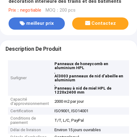
décoration intérieure des trains et des bâtiments
Prix：negotiable
MOQ：200 pcs
meilleur prix
Contactez
Description De Produit
Panneaux de honeycomb en
aluminium HPL
,
Al3003 panneaux de nid d'abeille en
Surligner
aluminium
,
Panneau à nid de miel HPL de
1220x2400 mm
Capacité
2000 m2 par jour
d'approvisionnement
Certification
ISO9001, ISO14001
Conditions de
T/T, L/C, PayPal
paiement
Délai de livraison
Environ 15 jours ouvrables