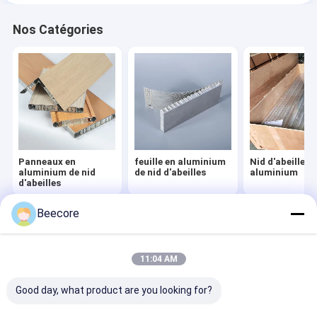
Nos Catégories
Panneaux en
feuille en aluminium
Nid d'abeilles 
aluminium de nid
de nid d'abeilles
aluminium
d'abeilles
Beecore
Aperçu
Au sujet de
Contactez-
Desktop
nous
nous
Site
Plan du site
Privacy Policy
11:04 AM
Qualité
Panneaux en aluminium de nid d'abeilles
Usine De
Chine.Copyright © 2026 Suzhou Beecore Honeycomb Materials Co.,
Good day, what product are you looking for?
Ltd. All Rights Reserved.