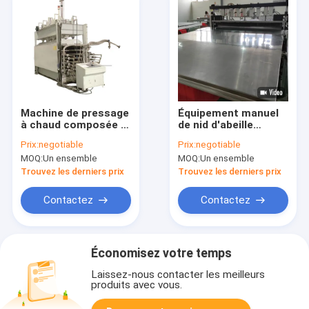
Machine de pressage
Équipement manuel
à chaud composée à
de nid d'abeille
100 T de panneaux
Machine d'expansion
Prix:
negotiable
Prix:
negotiable
de nid de miel
de nid d'abeille
MOQ:
Un ensemble
MOQ:
Un ensemble
Trouvez les derniers prix
Trouvez les derniers prix
Contactez
Contactez
Économisez votre temps
Laissez-nous contacter les meilleurs
produits avec vous.