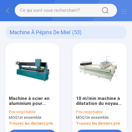
Machine À Pépins De Miel
(53)
Machine à scier en
10 m/min machine à
aluminium pour
dilatation du noyau
couper des blocs de
de nid d'abeille
Prix:
negotiable
Prix:
negotiable
noyau de nid d'abeille
MOQ:
Un ensemble
MOQ:
Un ensemble
Trouvez les derniers prix
Trouvez les derniers prix