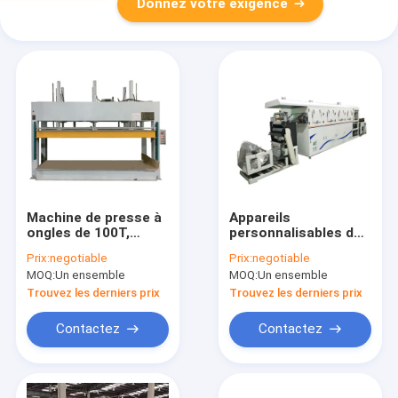
Donnez votre exigence
Machine de presse à
Appareils
ongles de 100T,
personnalisables de
machine à carton en
nid d'abeille machine
Prix:
negotiable
Prix:
negotiable
aluminium
à coller automatique
MOQ:
Un ensemble
MOQ:
Un ensemble
600/914 mm
Trouvez les derniers prix
Trouvez les derniers prix
Contactez
Contactez