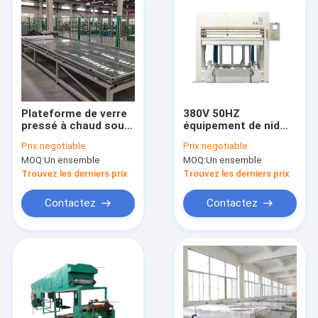
Plateforme de verre
380V 50HZ
pressé à chaud sous
équipement de nid
vide, machine de
d'abeille 300T
Prix:
negotiable
Prix:
negotiable
fabrication de
machine de presse à
MOQ:
Un ensemble
MOQ:
Un ensemble
panneaux à
chaud
honeycomb
Trouvez les derniers prix
Trouvez les derniers prix
Contactez
Contactez
Maison
Produits
VR Show