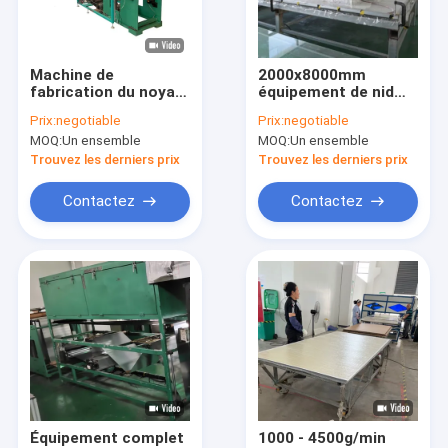
Au sujet de nous
Visite d'usine
Machine de
2000x8000mm
fabrication du noyau
équipement de nid
Contrôle de qualité
de nid d'abeille en
d'abeille super
Prix:
negotiable
Prix:
negotiable
aluminium
grande plateforme
MOQ:
Un ensemble
MOQ:
Un ensemble
de vide de dimension
Contactez-nous
Trouvez les derniers prix
Trouvez les derniers prix
Nouvelles
Contactez
Contactez
Cas
Panneaux en aluminium de nid d'abeilles
feuille en aluminium de nid d'abeilles
Nid d'abeilles en aluminium
Équipement complet
1000 - 4500g/min