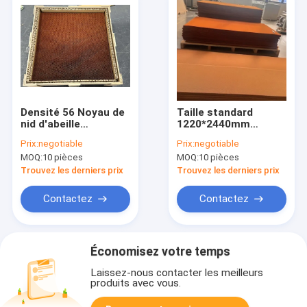
Densité 56 Noyau de
Taille standard
nid d'abeille
1220*2440mm
d'aramide flexible
matériaux de noyau
Prix:
negotiable
Prix:
negotiable
avec taille de cellule
en nid d'abeille
MOQ:
10 pièces
MOQ:
10 pièces
de fleur de prune
aramide pour
pour l'aviation
carrosserie de
Trouvez les derniers prix
Trouvez les derniers prix
voiture de course
Contactez
Contactez
Économisez votre temps
Laissez-nous contacter les meilleurs
produits avec vous.