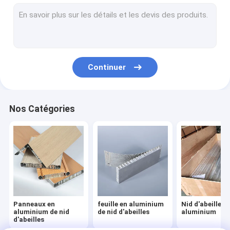
Âme en nid d'abeilles en aluminium
Céréales à base d'aramides
Adhésif de nid de miel
Continuer
Machine à pépins de miel
Panneaux en FRP à honeycomb
Nos Catégories
Panneau HPL à nid de miel
Noyau de nid d'abeille en papier
Noyau de nid de miel en acier inoxydable
Tableau de travail du nid d'abeille
Panneaux en
feuille en aluminium
Nid d'abeilles 
Loup-garou
aluminium de nid
de nid d'abeilles
aluminium
d'abeilles