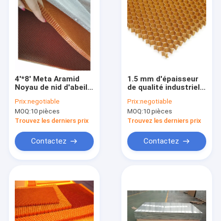
4'*8' Meta Aramid
1.5 mm d'épaisseur
Noyau de nid d'abeille
de qualité industrielle
de haute qualité et
Aramid de nid
Prix:
negotiable
Prix:
negotiable
léger
d'abeille de noyau
MOQ:
10 pièces
MOQ:
10 pièces
Résistance à la
corrosion Super
Trouvez les derniers prix
Trouvez les derniers prix
léger
Contactez
Contactez
Maison
Produits
VR Show