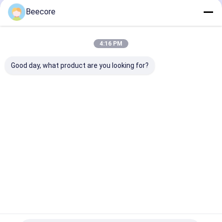
Filtre à nid d'abeille
Beecore
Aperçu
Au sujet de
Contactez-
Desktop
Produits à base de nid d'abeille
nous
nous
Site
Plan du site
Privacy Policy
4:16 PM
Qualité
Panneaux en aluminium de nid d'abeilles
Usine De
Chine.Copyright © 2026 Suzhou Beecore Honeycomb Materials Co.,
Good day, what product are you looking for?
Ltd. All Rights Reserved.