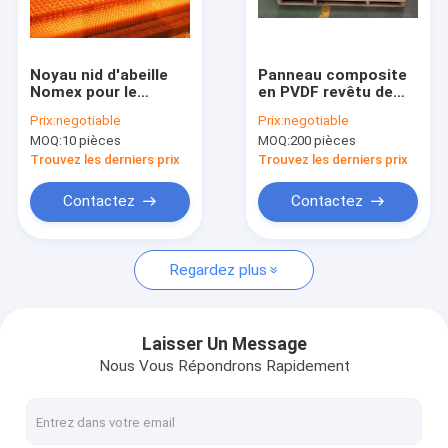
Au sujet de nous
Visite d'usine
Noyau nid d'abeille
Panneau composite
Nomex pour le
en PVDF revêtu de
Contrôle de qualité
transport ferroviaire
honeycomb
Prix:
negotiable
Prix:
negotiable
avec de hautes
d'aluminium pour mur
MOQ:
10 pièces
MOQ:
200 pièces
performances
de rideau
Contactez-nous
d'isolation phonique
Trouvez les derniers prix
Trouvez les derniers prix
Nouvelles
Contactez
Contactez
Cas
Regardez plus
Panneaux en aluminium de nid d'abeilles
Laisser Un Message
Nous Vous Répondrons Rapidement
feuille en aluminium de nid d'abeilles
Nid d'abeilles en aluminium