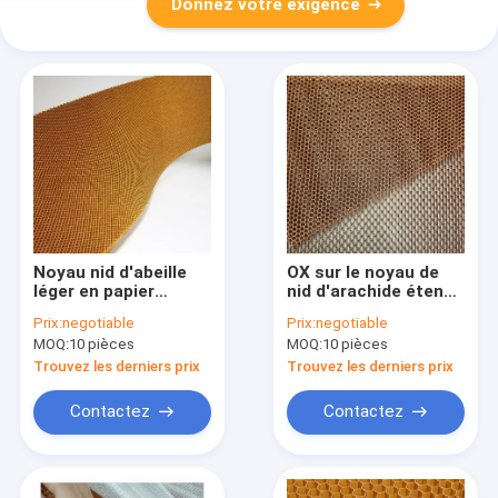
Donnez votre exigence
Noyau nid d'abeille
OX sur le noyau de
léger en papier
nid d'arachide étendu
aramide
Nomex avec une
Prix:
negotiable
Prix:
negotiable
1220*2440mm pour
résistance élevée à
MOQ:
10 pièces
MOQ:
10 pièces
la fabrication marine
la corrosion
Trouvez les derniers prix
Trouvez les derniers prix
Contactez
Contactez