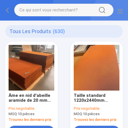
Tous Les Produits
(630)
Âme en nid d'abeille
Taille standard
aramide de 20 mm
1220x2440mm
d'épaisseur pour
Matériaux de noyau
Prix:
negotiable
Prix:
negotiable
l'intérieur de cabine
en nid d'abeille
MOQ:
10 pièces
MOQ:
10 pièces
d'avion
Nomex Aramid pour
drones
Trouvez les derniers prix
Trouvez les derniers prix