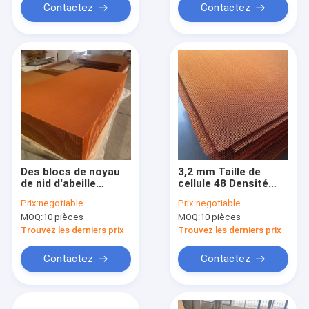
Contactez
Contactez
Des blocs de noyau
3,2 mm Taille de
de nid d'abeille
cellule 48 Densité
d'aramide
Noyau nid d'abeille en
Prix:
negotiable
Prix:
negotiable
personnalisables de
aramide Haute
MOQ:
10 pièces
MOQ:
10 pièces
toute taille
résistance pour
Excellente
radômes radar
Trouvez les derniers prix
Trouvez les derniers prix
résistance à
l'environnement
Contactez
Contactez