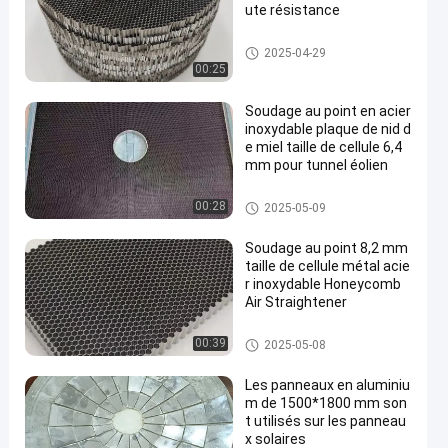
ute résistance
Noyau de nid de miel en acier i
2025-04-29
noxydable
00:25
Soudage au point en acier
inoxydable plaque de nid d
e miel taille de cellule 6,4
mm pour tunnel éolien
Noyau de nid de miel en acier i
00:28
2025-05-09
noxydable
Soudage au point 8,2 mm
taille de cellule métal acie
r inoxydable Honeycomb
Air Straightener
Noyau de nid de miel en acier i
00:39
2025-05-08
noxydable
Les panneaux en aluminiu
m de 1500*1800 mm son
t utilisés sur les panneau
x solaires