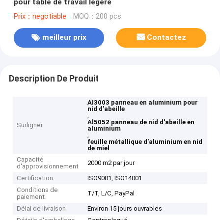
pour table de travail légère
Prix：negotiable
MOQ：200 pcs
meilleur prix
Contactez
Description De Produit
Al3003 panneau en aluminium pour
nid d'abeille
,
Al5052 panneau de nid d'abeille en
Surligner
aluminium
,
feuille métallique d'aluminium en nid
de miel
Capacité
2000 m2 par jour
d'approvisionnement
Certification
ISO9001, ISO14001
Conditions de
T/T, L/C, PayPal
paiement
Délai de livraison
Environ 15 jours ouvrables