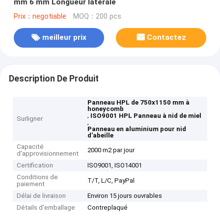
mm 6 mm Longueur latérale
Prix：negotiable
MOQ：200 pcs
meilleur prix
Contactez
Description De Produit
Panneau HPL de 750x1150 mm à
honeycomb
,
ISO9001 HPL Panneau à nid de miel
Surligner
,
Panneau en aluminium pour nid
d'abeille
Capacité
2000 m2 par jour
d'approvisionnement
Certification
ISO9001, ISO14001
Conditions de
T/T, L/C, PayPal
paiement
Délai de livraison
Environ 15 jours ouvrables
Détails d'emballage
Contreplaqué