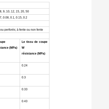
 8, 9, 10, 12, 15, 20, 50
7, 0.08, 0.1, 0.15, 0.2
ou perforés; à fente ou non fente
oupe
Le tissu de coupe
stance (MPa)
W
résistance (MPa)
0.24
0.3
0.33
0.43