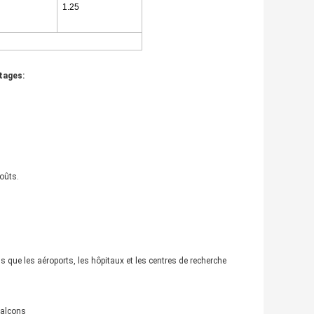
1.25
ntages:
coûts.
s que les aéroports, les hôpitaux et les centres de recherche
balcons