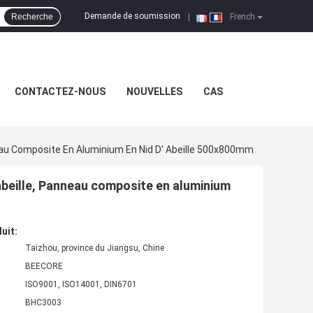
Demande de soumission
Recherche
|
French
CONTACTEZ-NOUS
NOUVELLES
CAS
neau Composite En Aluminium En Nid D' Abeille 500x800mm
 abeille, Panneau composite en aluminium
uit:
Taizhou, province du Jiangsu, Chine
BEECORE
ISO9001, ISO14001, DIN6701
BHC3003