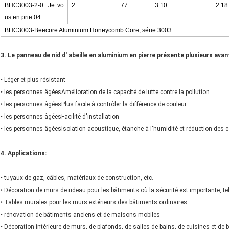
BHC3003-2-0. Je vo
2
77
3.10
2.18
us en prie.04
BHC3003-Beecore Aluminium Honeycomb Core, série 3003
3. Le panneau de nid d' abeille en aluminium en pierre présente plusieurs ava
• Léger et plus résistant
• les personnes âgées
Amélioration de la capacité de lutte contre la pollution
• les personnes âgées
Plus facile à contrôler la différence de couleur
• les personnes âgées
Facilité d'installation
• les personnes âgées
Isolation acoustique, étanche à l'humidité et réduction des 
4. Applications:
• tuyaux de gaz, câbles, matériaux de construction, etc.
• Décoration de murs de rideau pour les bâtiments où la sécurité est importante, tel
• Tables murales pour les murs extérieurs des bâtiments ordinaires
• rénovation de bâtiments anciens et de maisons mobiles
• Décoration intérieure de murs, de plafonds, de salles de bains, de cuisines et de 