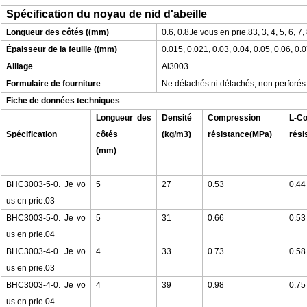
Spécification du noyau de nid d'abeille
Longueur des côtés ((mm)
0.6, 0.8Je vous en prie.83, 3, 4, 5, 6, 7,
Épaisseur de la feuille ((mm)
0.015, 0.021, 0.03, 0.04, 0.05, 0.06, 0.0
Alliage
Al3003
Formulaire de fourniture
Ne détachés ni détachés; non perforés 
Fiche de données techniques
Longueur des
Densité
Compression
L-C
Spécification
côtés
(kg/m3)
résistance
(MPa)
rési
(mm)
BHC3003-5-0. Je vo
5
27
0.53
0.44
us en prie.03
BHC3003-5-0. Je vo
5
31
0.66
0.53
us en prie.04
BHC3003-4-0. Je vo
4
33
0.73
0.58
us en prie.03
BHC3003-4-0. Je vo
4
39
0.98
0.75
us en prie.04