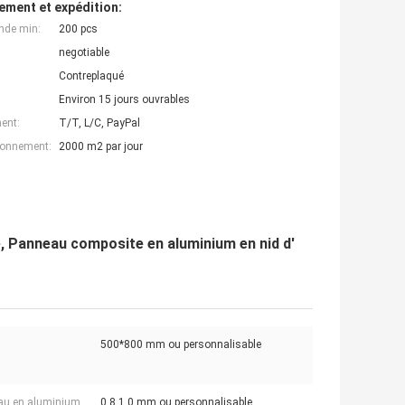
ement et expédition:
nde min:
200 pcs
negotiable
Contreplaqué
Environ 15 jours ouvrables
ent:
T/T, L/C, PayPal
ionnement:
2000 m2 par jour
le, Panneau composite en aluminium en nid d'
500*800 mm ou personnalisable
au en aluminium
0.8,1.0 mm ou personnalisable