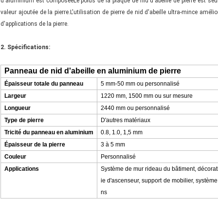
d'aluminium est composéeLe poids de la plaque de nid d'abeille de pierre est seul
valeur ajoutée de la pierre.L'utilisation de pierre de nid d'abeille ultra-mince amél
d'applications de la pierre.
2. Spécifications:
Panneau de nid d'abeille en aluminium de pierre
Épaisseur totale du panneau
5 mm-50 mm ou personnalisé
Largeur
1220 mm, 1500 mm ou sur mesure
Longueur
2440 mm ou personnalisé
Type de pierre
D'autres matériaux
Tricité du panneau en aluminium
0.8, 1.0, 1,5 mm
Épaisseur de la pierre
3 à 5 mm
Couleur
Personnalisé
Applications
Système de mur rideau du bâtiment, décorati
ie d'ascenseur, support de mobilier, système 
ns