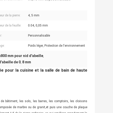
ur de la pierre:
4, 5 mm
ur de la feuille:
0.04, 0,05 mm
r:
Personnalisable
ge:
Poids léger, Protection de l'environnement
800 mm pour nid d'abeille
,
'abeille de 0
8 mm
,
ée pour la cuisine et la salle de bain de haute
de bâtiment, les sols, les barres, les comptoirs, les cloisons
st composée de marbre ou de granit,et puis une couche de plaque