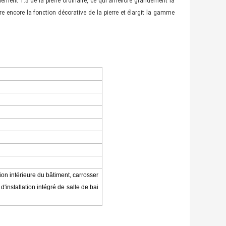
ement 1:5 de la pierre ordinaire, ce qui améliore grandement la
iore encore la fonction décorative de la pierre et élargit la gamme
on intérieure du bâtiment, carrosser
d'installation intégré de salle de bai