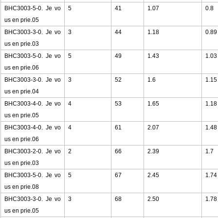
BHC3003-5-0. Je vo
5
41
1.07
0.8
us en prie.05
BHC3003-3-0. Je vo
3
44
1.18
0.89
us en prie.03
BHC3003-5-0. Je vo
5
49
1.43
1.03
us en prie.06
BHC3003-3-0. Je vo
3
52
1.6
1.15
us en prie.04
BHC3003-4-0. Je vo
4
53
1.65
1.18
us en prie.05
BHC3003-4-0. Je vo
4
61
2.07
1.48
us en prie.06
BHC3003-2-0. Je vo
2
66
2.39
1.7
us en prie.03
BHC3003-5-0. Je vo
5
67
2.45
1.74
us en prie.08
BHC3003-3-0. Je vo
3
68
2.50
1.78
us en prie.05