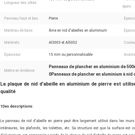
Longueur des côtés:
épais:
Panneau haut et bas:
Pierre
Épaisse
Matériau de base:
Âme en nid d'abeilles en aluminium
Épaisse
Matériels:
Al3003 et Al5052
Couleu
Épaisseur:
15 mm ou personnalisable
Avanta
Panneaux de plancher en aluminium de 500x
Mettre en évidence:
0Panneaux de plancher en aluminium à nid d
La plaque de nid d'abeille en aluminium de pierre est utilis
qualité
1Des descriptions:
Le panneau de nid d'abeille en pierre peut être largement utilisé dans les murs 
intérieures, les plafonds, les toilettes, etc. Sa structure est que la surface e