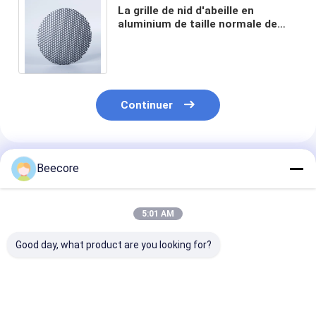
La grille de nid d'abeille en
aluminium de taille normale de
3,20 mm est utilisée pour les LED
anti-éblouissement
Continuer
Produits Recommandés
Beecore
5:01 AM
Good day, what product are you looking for?
Louver à base de nid
Lumière de nid
30 mm Dia Circ