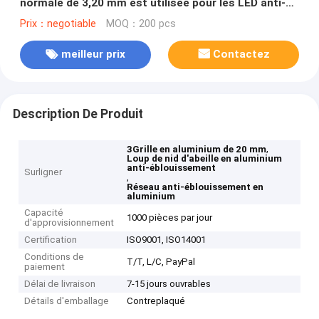
normale de 3,20 mm est utilisée pour les LED anti-
éblouissement
Prix：negotiable
MOQ：200 pcs
meilleur prix
Contactez
Description De Produit
,
3Grille en aluminium de 20 mm
Loup de nid d'abeille en aluminium
anti-éblouissement
Surligner
,
Réseau anti-éblouissement en
aluminium
Capacité
1000 pièces par jour
d'approvisionnement
Certification
ISO9001, ISO14001
Conditions de
T/T, L/C, PayPal
paiement
Délai de livraison
7-15 jours ouvrables
Détails d'emballage
Contreplaqué