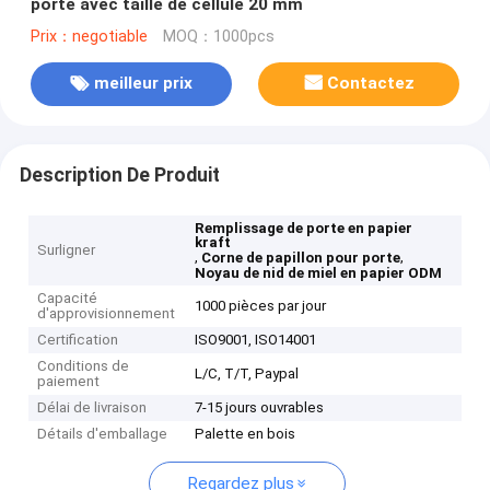
porte avec taille de cellule 20 mm
Prix：negotiable
MOQ：1000pcs
meilleur prix
Contactez
Description De Produit
Remplissage de porte en papier
kraft
Surligner
,
,
Corne de papillon pour porte
Noyau de nid de miel en papier ODM
Capacité
1000 pièces par jour
d'approvisionnement
Certification
ISO9001, ISO14001
Conditions de
L/C, T/T, Paypal
paiement
Délai de livraison
7-15 jours ouvrables
Détails d'emballage
Palette en bois
Regardez plus