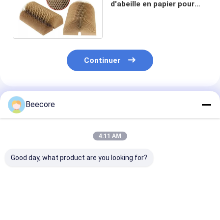
d'abeille en papier pour
porte avec taille de cellule
20 mm
Continuer
Produits Recommandés
Beecore
4:11 AM
Good day, what product are you looking for?
Paper Honeycomb
paper honeycomb
Fire Resistant
Core Honeycomb
core Honeycomb
Honeycomb Co
materials Brown For
Paper Core Brown
Honeycomb