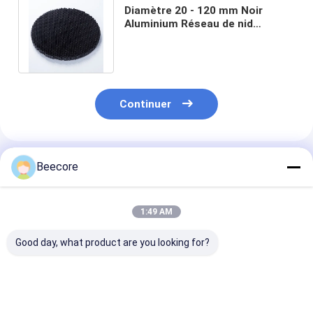
Diamètre 20 - 120 mm Noir
Aluminium Réseau de nid
d'abeille Noyau pour LED anti
éblouissement
Continuer
Produits Recommandés
Beecore
1:49 AM
Good day, what product are you looking for?
Louver à base de nid
Lumière de nid
30 mm Dia Circ