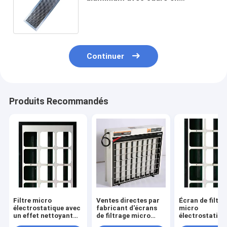
aluminium Substrate de nid
d'abeille 100x100 mm ISO9001
Continuer
Produits Recommandés
Filtre micro
Ventes directes par
Écran de filtra
électrostatique avec
fabricant d'écrans
micro
un effet nettoyant
de filtrage micro
électrostatiqu
allant jusqu'à 98%
électrostatique à
économe en én