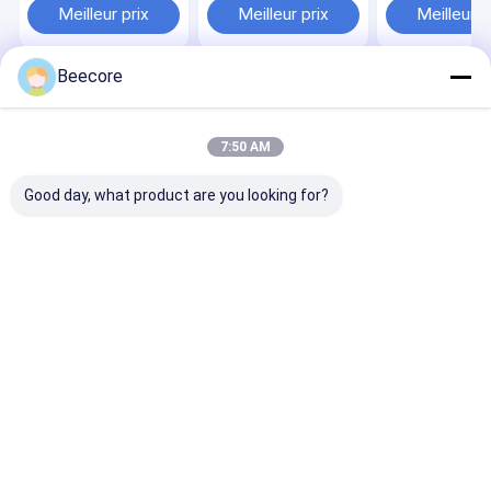
faible
et silencieux
Meilleur prix
Meilleur prix
Meilleur p
consommation
d'énergie
Beecore
Aperçu
Au sujet de
Contactez-
Desktop
nous
nous
Site
Plan du site
Privacy Policy
7:50 AM
Qualité
Panneaux en aluminium de nid d'abeilles
Usine De
Chine.Copyright © 2026 Suzhou Beecore Honeycomb Materials Co.,
Good day, what product are you looking for?
Ltd. All Rights Reserved.
Maison
Produits
VR Show