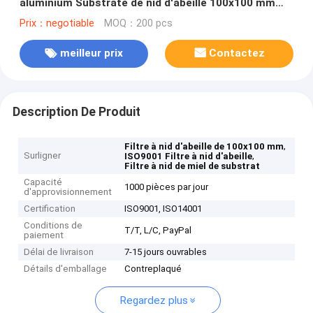
aluminium Substrate de nid d'abeille 100x100 mm
ISO9001
Prix：negotiable
MOQ：200 pcs
meilleur prix
Contactez
Description De Produit
,
Filtre à nid d'abeille de 100x100 mm
Surligner
,
ISO9001 Filtre à nid d'abeille
Filtre à nid de miel de substrat
Capacité
1000 pièces par jour
d'approvisionnement
Certification
ISO9001, ISO14001
Conditions de
T/T, L/C, PayPal
paiement
Délai de livraison
7-15 jours ouvrables
Détails d'emballage
Contreplaqué
Regardez plus