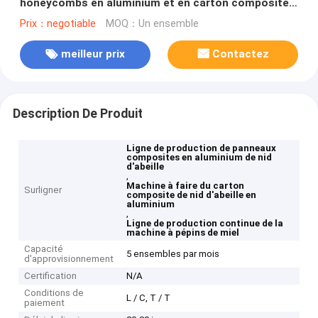
honeycombs en aluminium et en carton composite à
honeycombs
Prix：negotiable
MOQ：Un ensemble
meilleur prix
Contactez
Description De Produit
Ligne de production de panneaux
composites en aluminium de nid
d'abeille
,
Machine à faire du carton
Surligner
composite de nid d'abeille en
aluminium
,
Ligne de production continue de la
machine à pépins de miel
Capacité
5 ensembles par mois
d'approvisionnement
Certification
N/A
Conditions de
L / C, T / T
paiement