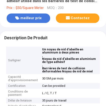
adhésif utilisé dans les barrières de test de collision
déformables
Prix：$50/Square Meter
MOQ：200
meilleur prix
Contactez
Description De Produit
Un noyau de nid d'abeille en
aluminium à deux pièces
,
Noyau de nid d'abeille en aluminium
Surligner
de type adhésif
,
Barrières de test de collision
déformables Noyau de nid de miel
Capacité
30 SM par mois
d'approvisionnement
Certification
Can be provided
Conditions de
L / C, T / T
paiement
Délai de livraison
35 jours de travail