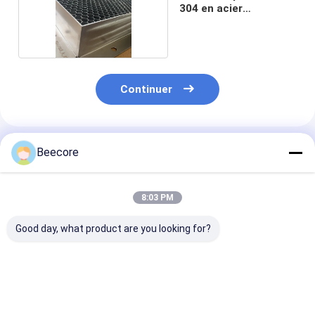
304 en acier
inoxydable
Continuer
Produits Recommandés
Beecore
8:03 PM
Good day, what product are you looking for?
Soudage au point en
Soudage au point 8,2
Plaque de nid
acier inoxydable
mm taille de cellule
d'abeille en ac
plaque de nid de miel
métal acier
inoxydable sou