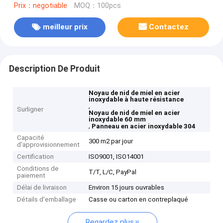
Prix：negotiable
MOQ：100pcs
meilleur prix
Contactez
Description De Produit
Noyau de nid de miel en acier
inoxydable à haute résistance
,
Surligner
Noyau de nid de miel en acier
inoxydable 60 mm
,
Panneau en acier inoxydable 304
Capacité
300 m2 par jour
d'approvisionnement
Certification
ISO9001, ISO14001
Conditions de
T/T, L/C, PayPal
paiement
Délai de livraison
Environ 15 jours ouvrables
Détails d'emballage
Casse ou carton en contreplaqué
Regardez plus