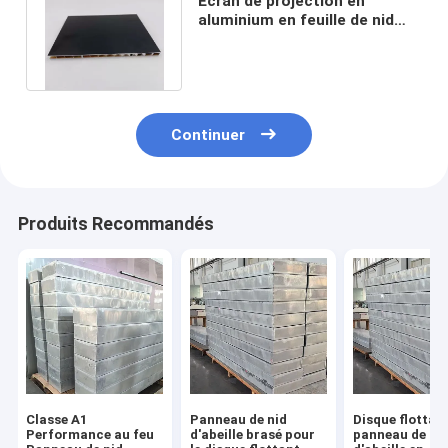
Écran de projection en
aluminium en feuille de nid
d'abeille ultra mince
3048x1200 mm
Continuer
Produits Recommandés
Classe A1
Panneau de nid
Disque flottan
Performance au feu
d'abeille brasé pour
panneau de ni