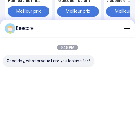
Panneau de nid
le disque flottant
d'abeille en
d'abeille en
d'huile Panneau de
aluminium sou
aluminium brasé à
nid d'abeille en
pour l'huile
Meilleur prix
Meilleur prix
Meilleur p
vendre
aluminium à vendre
Beecore
Aperçu
Au sujet de
Contactez-
Desktop
nous
nous
Site
Plan du site
Privacy Policy
9:40 PM
Qualité
Panneaux en aluminium de nid d'abeilles
Usine De
Chine.Copyright © 2026 Suzhou Beecore Honeycomb Materials Co.,
Good day, what product are you looking for?
Ltd. All Rights Reserved.
Maison
Produits
VR Show