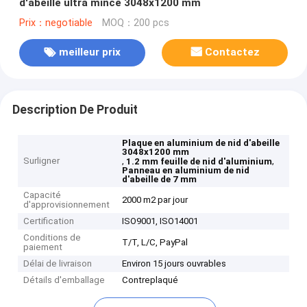
d'abeille ultra mince 3048x1200 mm
Prix：negotiable
MOQ：200 pcs
meilleur prix
Contactez
Description De Produit
Plaque en aluminium de nid d'abeille
3048x1200 mm
Surligner
,
,
1.2 mm feuille de nid d'aluminium
Panneau en aluminium de nid
d'abeille de 7 mm
Capacité
2000 m2 par jour
d'approvisionnement
Certification
ISO9001, ISO14001
Conditions de
T/T, L/C, PayPal
paiement
Délai de livraison
Environ 15 jours ouvrables
Détails d'emballage
Contreplaqué